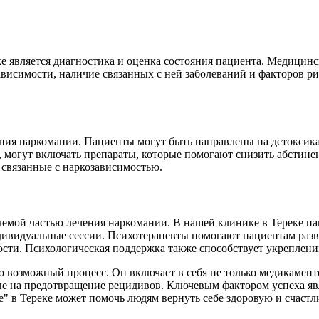
 является диагностика и оценка состояния пациента. Медицинс
ависимости, наличие связанных с ней заболеваний и факторов ри
ния наркомании. Пациенты могут быть направлены на детоксикац
 могут включать препараты, которые помогают снизить абстин
 связанные с наркозависимостью.
лемой частью лечения наркомании. В нашей клинике в Тереке п
ивидуальные сессии. Психотерапевты помогают пациентам разви
ости. Психологическая поддержка также способствует укреплен
 возможный процесс. Он включает в себя не только медикамент
е на предотвращение рецидивов. Ключевым фактором успеха явл
" в Тереке может помочь людям вернуть себе здоровую и счастл