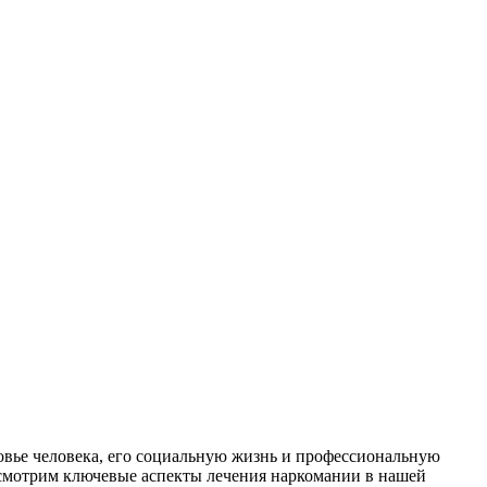
ровье человека, его социальную жизнь и профессиональную
К
ссмотрим ключевые аспекты лечения наркомании в нашей
и