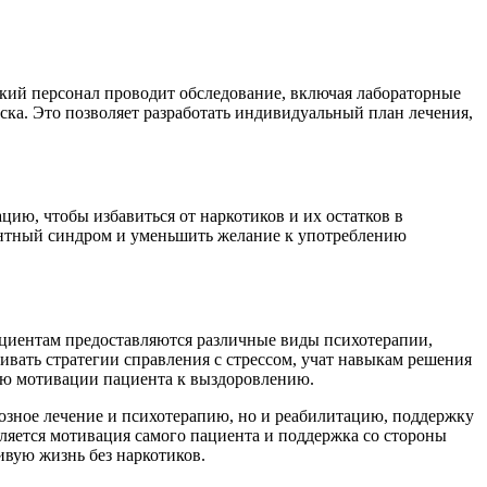
в
П
Н
кий персонал проводит обследование, включая лабораторные
ска. Это позволяет разработать индивидуальный план лечения,
ию, чтобы избавиться от наркотиков и их остатков в
ентный синдром и уменьшить желание к употреблению
В
о
н
ациентам предоставляются различные виды психотерапии,
вать стратегии справления с стрессом, учат навыкам решения
Х
ию мотивации пациента к выздоровлению.
н
п
озное лечение и психотерапию, но и реабилитацию, поддержку
яется мотивация самого пациента и поддержка со стороны
М
ивую жизнь без наркотиков.